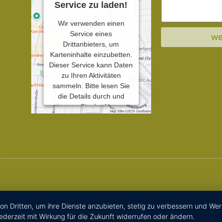
Service zu laden!
Wir verwenden einen
Service eines
we
Drittanbieters, um
Karteninhalte einzubetten.
Dieser Service kann Daten
zu Ihren Aktivitäten
sammeln. Bitte lesen Sie
die Details durch und
stimmen Sie der Nutzung
des Service zu, um diese
Karte anzuzeigen.
Mehr Informationen
Akzeptieren
Powered by
Usercentrics
on Dritten, um ihre Dienste anzubieten, stetig zu verbessern und We
Consent Management
ederzeit mit Wirkung für die Zukunft widerrufen oder ändern.
Platform