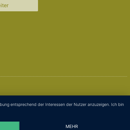
iter
rbung entsprechend der Interessen der Nutzer anzuzeigen. Ich bin
MEHR