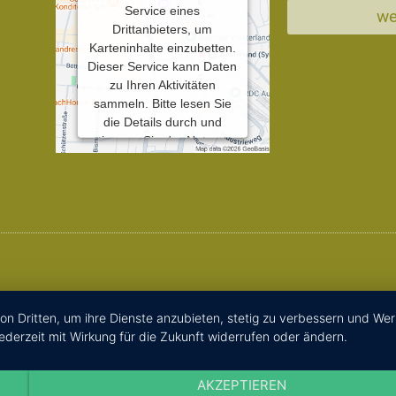
Service eines
we
Drittanbieters, um
Karteninhalte einzubetten.
Dieser Service kann Daten
zu Ihren Aktivitäten
sammeln. Bitte lesen Sie
die Details durch und
stimmen Sie der Nutzung
des Service zu, um diese
Karte anzuzeigen.
Mehr Informationen
Akzeptieren
Powered by
Usercentrics
on Dritten, um ihre Dienste anzubieten, stetig zu verbessern und We
Consent Management
ederzeit mit Wirkung für die Zukunft widerrufen oder ändern.
Platform
AKZEPTIEREN