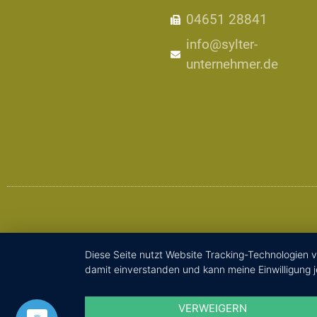
04651 28841
info@sylter-
unternehmer.de
Diese Seite nutzt Website Tracking-Technologien v
damit einverstanden und kann meine Einwilligung j
VERWEIGERN