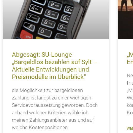
Abgesagt: SU-Lounge
„M
„Bargeldlos bezahlen auf Sylt –
En
Aktuelle Entwicklungen und
Ne
Preismodelle im Überblick“
fr
die Möglichkeit zur bargeldlosen
„M
Zahlung ist längst zu einer wichtigen
We
Servicevoraussetzung geworden. Doch
ko
anhand welcher Kriterien wähle ich
Ko
meinen Zahlungsanbieter aus und auf
welche Kostenpositionen
WEI