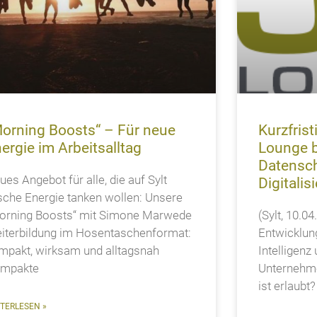
orning Boosts“ – Für neue
Kurzfris
ergie im Arbeitsalltag
Lounge b
Datensch
ues Angebot für alle, die auf Sylt
Digitalis
ische Energie tanken wollen: Unsere
orning Boosts“ mit Simone Marwede
(Sylt, 10.0
iterbildung im Hosentaschenformat:
Entwicklun
mpakt, wirksam und alltagsnah
Intelligenz 
mpakte
Unternehme
ist erlaubt
TERLESEN »