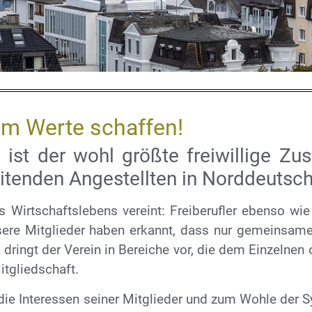
liennutzung
am Werte schaffen!
. ist der wohl größte freiwillige 
f Sylt
itenden Angestellten in Norddeutsch
Nutzungskontrollen und
s Wirtschaftslebens vereint: Freiberufler ebenso wi
nsere Mitglieder haben erkannt, dass nur gemeinsam
bergungskonzept
 dringt der Verein in Bereiche vor, die dem Einzelnen
itgliedschaft.
Hier klicken
 die Interessen seiner Mitglieder und zum Wohle der Syl